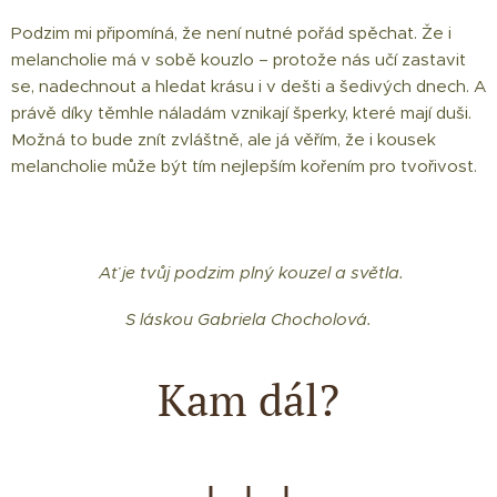
Podzim mi připomíná, že není nutné pořád spěchat. Že i
melancholie má v sobě kouzlo – protože nás učí zastavit
se, nadechnout a hledat krásu i v dešti a šedivých dnech. A
právě díky těmhle náladám vznikají šperky, které mají duši.
Možná to bude znít zvláštně, ale já věřím, že i kousek
melancholie může být tím nejlepším kořením pro tvořivost.
🍂 Ať je tvůj podzim plný kouzel a světla.🍂
S láskou Gabriela Chocholová.
Kam dál?