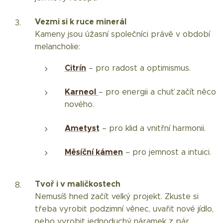
Vezmi si k ruce minerál
Kameny jsou úžasní společníci právě v období
melancholie:
Citrín
– pro radost a optimismus.
Karneol
– pro energii a chuť začít něco
nového.
Ametyst
– pro klid a vnitřní harmonii.
Měsíční kámen
– pro jemnost a intuici.
Tvoř i v maličkostech
Nemusíš hned začít velký projekt. Zkuste si
třeba vyrobit podzimní věnec, uvařit nové jídlo,
nebo vyrobit jednoduchý náramek z pár