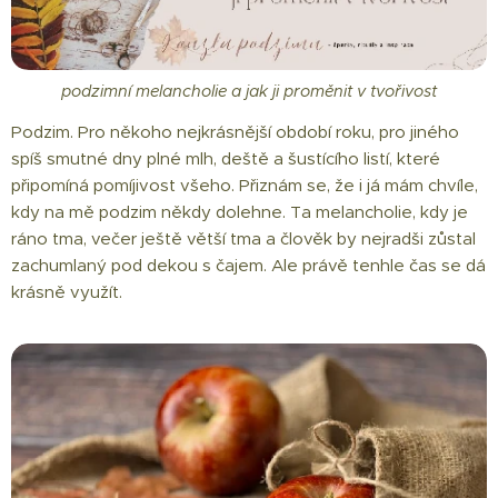
podzimní melancholie a jak ji proměnit v tvořivost
Podzim. Pro někoho nejkrásnější období roku, pro jiného
spíš smutné dny plné mlh, deště a šustícího listí, které
připomíná pomíjivost všeho. Přiznám se, že i já mám chvíle,
kdy na mě podzim někdy dolehne. Ta melancholie, kdy je
ráno tma, večer ještě větší tma a člověk by nejradši zůstal
zachumlaný pod dekou s čajem. Ale právě tenhle čas se dá
krásně využít.