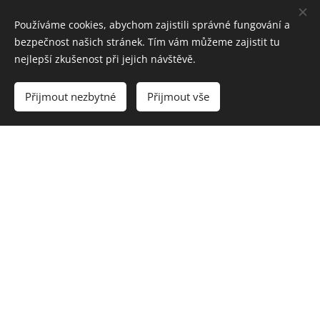
Používáme cookies, abychom zajistili správné fungování a
bezpečnost našich stránek. Tím vám můžeme zajistit tu
nejlepší zkušenost při jejich návštěvě.
Přijmout nezbytné
Přijmout vše