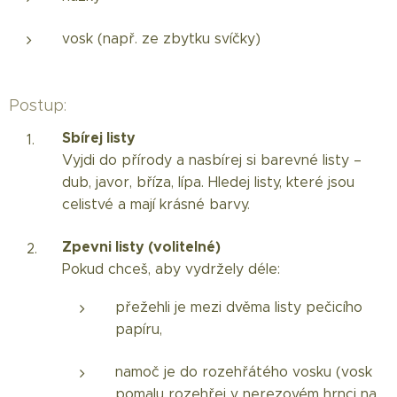
vosk (např. ze zbytku svíčky)
Postup:
Sbírej listy
Vyjdi do přírody a nasbírej si barevné listy –
dub, javor, bříza, lípa. Hledej listy, které jsou
celistvé a mají krásné barvy.
Zpevni listy (volitelné)
Pokud chceš, aby vydržely déle:
přežehli je mezi dvěma listy pečicího
papíru,
namoč je do rozehřátého vosku (vosk
pomalu rozehřej v nerezovém hrnci na