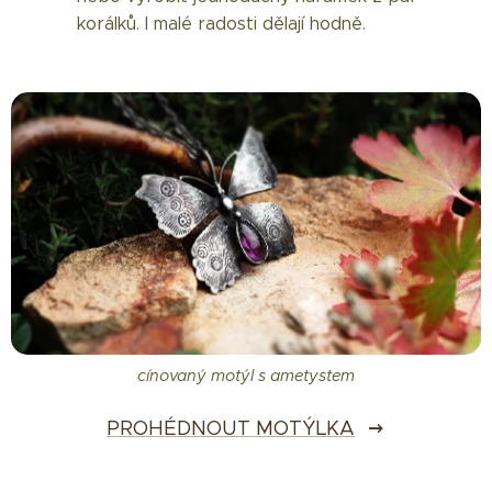
korálků. I malé radosti dělají hodně.
cínovaný motýl s ametystem
PROHÉDNOUT MOTÝLKA