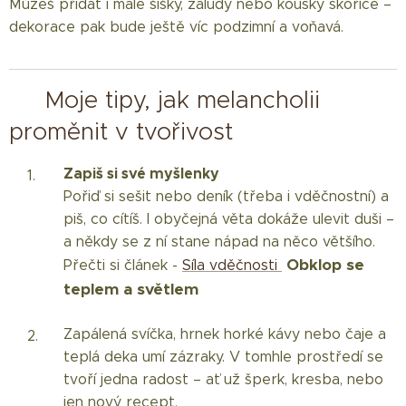
Můžeš přidat i malé šišky, žaludy nebo kousky skořice –
dekorace pak bude ještě víc podzimní a voňavá.
✨ Moje tipy, jak melancholii
proměnit v tvořivost
Zapiš si své myšlenky
Pořiď si sešit nebo deník (třeba i vděčnostní) a
piš, co cítíš. I obyčejná věta dokáže ulevit duši –
a někdy se z ní stane nápad na něco většího.
Obklop se
Přečti si článek -
Síla vděčnosti
teplem a světlem
Zapálená svíčka, hrnek horké kávy nebo čaje a
teplá deka umí zázraky. V tomhle prostředí se
tvoří jedna radost – ať už šperk, kresba, nebo
jen nový recept.