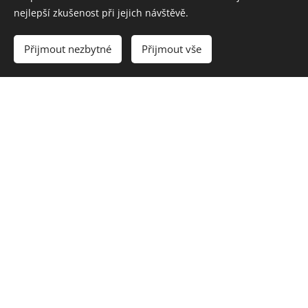
nejlepší zkušenost při jejich návštěvě.
Přijmout nezbytné
Přijmout vše