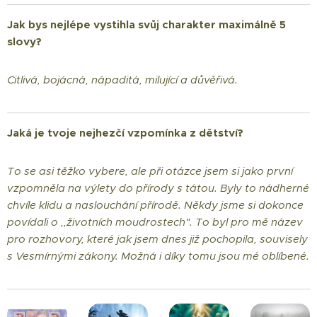
Jak bys nejlépe vystihla svůj charakter maximálně 5
slovy?
Citlivá, bojácná, nápaditá, milující a důvěřivá.
Jaká je tvoje nejhezčí vzpomínka z dětství?
To se asi těžko vybere, ale při otázce jsem si jako první
vzpomněla na výlety do přírody s tátou. Byly to nádherné
chvíle klidu a naslouchání přírodě. Někdy jsme si dokonce
povídali o ,,životních moudrostech". To byl pro mě název
pro rozhovory, které jak jsem dnes již pochopila, souvisely
s Vesmírnými zákony. Možná i díky tomu jsou mé oblíbené.