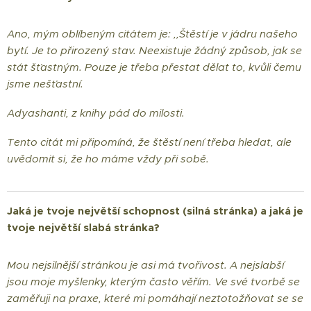
Ano, mým oblíbeným citátem je: ,,Štěstí je v jádru našeho
bytí. Je to přirozený stav. Neexistuje žádný způsob, jak se
stát šťastným. Pouze je třeba přestat dělat to, kvůli čemu
jsme nešťastní.
Adyashanti, z knihy pád do milosti.
Tento citát mi připomíná, že štěstí není třeba hledat, ale
uvědomit si, že ho máme vždy při sobě.
Jaká je tvoje největší schopnost (silná stránka) a jaká je
tvoje největší slabá stránka?
Mou nejsilnější stránkou je asi má tvořivost. A nejslabší
jsou moje myšlenky, kterým často věřím. Ve své tvorbě se
zaměřuji na praxe, které mi pomáhají neztotožňovat se se