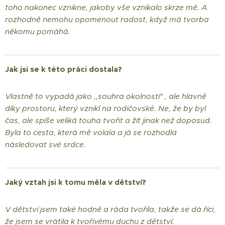
toho nakonec vznikne, jakoby vše vznikalo skrze mě. A
rozhodně nemohu opomenout radost, když má tvorba
někomu pomáhá.
Jak jsi se k této práci dostala?
Vlastně to vypadá jako ,,souhra okolností" , ale hlavně
díky prostoru, který vznikl na rodičovské. Ne, že by byl
čas, ale spíše veliká touha tvořit a žít jinak než doposud.
Byla to cesta, která mě volala a já se rozhodla
následovat své srdce.
Jaký vztah jsi k tomu měla v dětství?
V dětství jsem také hodně a ráda tvořila, takže se dá říci,
že jsem se vrátila k tvořivému duchu z dětství.