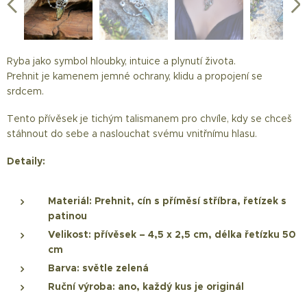
Ryba jako symbol hloubky, intuice a plynutí života.
ručně vyrobený šperk s prehnitem
cínované šperky s minerály
strážkyně tichých vod
prehnit s rybkou
šperky gabriela
Prehnit je kamenem jemné ochrany, klidu a propojení se
srdcem.
Tento přívěsek je tichým talismanem pro chvíle, kdy se chceš
stáhnout do sebe a naslouchat svému vnitřnímu hlasu.
Detaily:
Materiál:
Prehnit, cín s příměsí stříbra, řetízek s
patinou
Velikost:
přívěsek – 4,5 x 2,5 cm, délka řetízku 50
cm
Barva:
světle zelená
Ruční výroba:
ano, každý kus je originál