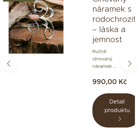
náramek s
rodochrozi
– láska a
jemnost
Ručně
cínovaný
náramek s
rodochrozi
990,00
Kč
tem,
kamenem
lásky,
Detail
ženskosti
produktu
a emocí.
Význam:
Podporuje
sebelásku,