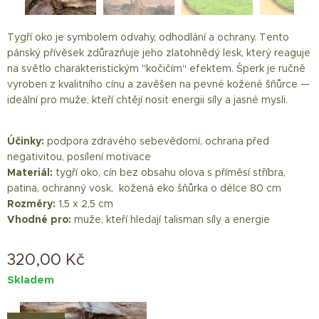
minerál pro sebevědomí
šperk pro muže
Tygří oko je symbolem odvahy, odhodlání a ochrany. Tento
pánský přívěsek zdůrazňuje jeho zlatohnědý lesk, který reaguje
na světlo charakteristickým "kočičím" efektem. Šperk je ručně
vyroben z kvalitního cínu a zavěšen na pevné kožené šňůrce —
ideální pro muže, kteří chtějí nosit energii síly a jasné mysli.
Účinky:
podpora zdravého sebevědomí, ochrana před
negativitou, posílení motivace
Materiál:
tygří oko, cín bez obsahu olova s příměsí stříbra,
patina, ochranný vosk, kožená eko šňůrka o délce 80 cm
Rozměry:
1,5 x 2,5 cm
Vhodné pro:
muže, kteří hledají talisman síly a energie
320,00
Kč
Skladem