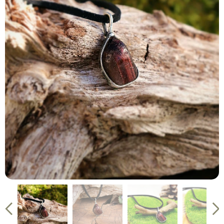
pánský přívěsek tygří oko