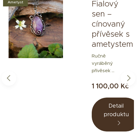
Fialový
Ametyst
sen –
a
cínovaný
m-
přívěsek s
ametystem
m
Ručně
vyráběný
přívěsek s
ametyste
1 100,00
Kč
m
doplněný
o jemné
Detail
spirály a
produktu
organické
linie.
Kámen s
fialovými