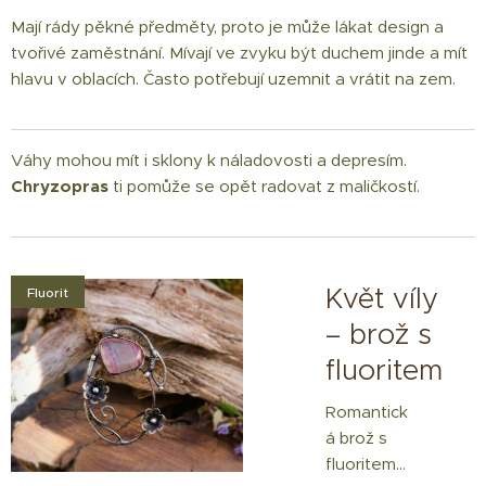
Mají rády pěkné předměty, proto je může lákat design a
tvořivé zaměstnání. Mívají ve zvyku být duchem jinde a mít
hlavu v oblacích. Často potřebují uzemnit a vrátit na zem.
Váhy mohou mít i sklony k náladovosti a depresím.
Chryzopras
ti pomůže se opět radovat z maličkostí.
Květ víly
Fluorit
– brož s
fluoritem
 s
Romantick
nem
á brož s
fluoritem