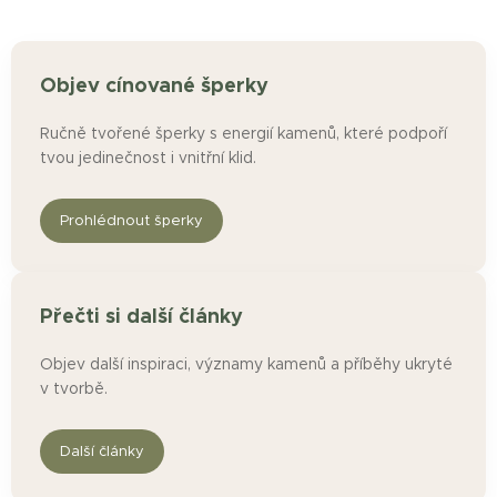
vnitřní
rovnováh
u. Jak
Objev cínované šperky
nosit: Na
kabát, šálu
Ručně tvořené šperky s energií kamenů, které podpoří
nebo
tvou jedinečnost i vnitřní klid.
lněnou
košili jako
Prohlédnout šperky
jemný
přírodní
akcent.
Detaily:
Přečti si další články
Materiál:
fluorit, cín
Objev další inspiraci, významy kamenů a příběhy ukryté
s příměsí
v tvorbě.
stříbra
Velikost: 4
Další články
x 3,5 cm
Barva: