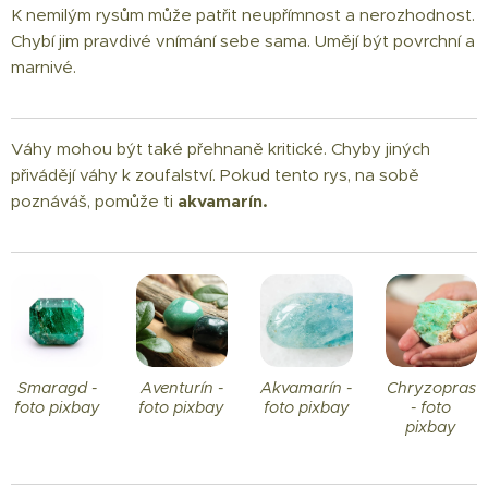
K nemilým rysům může patřit neupřímnost a nerozhodnost.
Chybí jim pravdivé vnímání sebe sama. Umějí být povrchní a
marnivé.
Váhy mohou být také přehnaně kritické. Chyby jiných
přivádějí váhy k zoufalství. Pokud tento rys, na sobě
poznáváš, pomůže ti
akvamarín.
Smaragd -
Aventurín -
Akvamarín -
Chryzopras
foto pixbay
foto pixbay
foto pixbay
- foto
pixbay