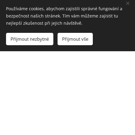
Používáme cookies, abychom zajistili správné fungování a
bezpečnost našich stránek. Tím vám můžeme zajistit tu
© 2026 Všechna práva vyhrazena
nejlepší zkušenost při jejich návštěvě.
Šperky Gabriela
Přijmout nezbytné
Přijmout vše
Cookies
ŠPERKY
GABRIELA
Ručně vyráběné šperky inspirované
přírodou, minerály a jemností lesa.
Každý šperk vzniká pomalu, s citem a láskou k