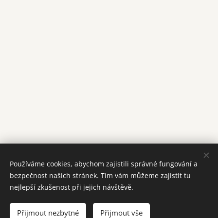
Používáme cookies, abychom zajistili správné fungování a
bezpečnost našich stránek. Tím vám můžeme zajistit tu
© 2026 Všechna práva vyhrazena
nejlepší zkušenost při jejich návštěvě.
Šperky Gabriela
Přijmout nezbytné
Přijmout vše
Cookies