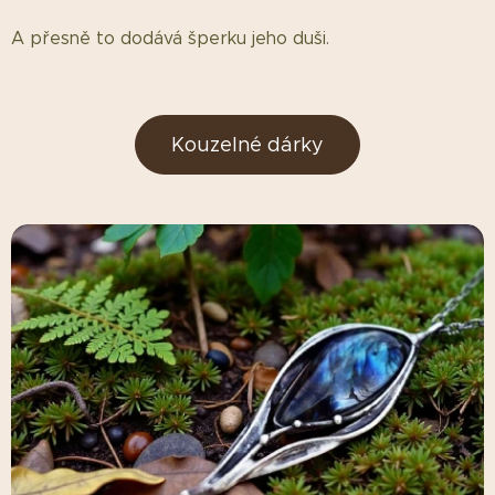
A přesně to dodává šperku jeho duši.
Kouzelné dárky