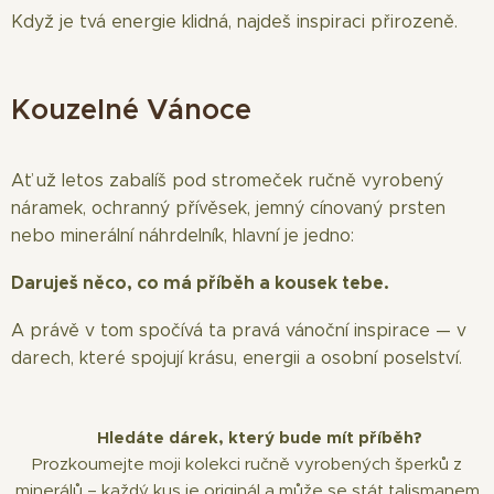
Když je tvá energie klidná, najdeš inspiraci přirozeně.
Kouzelné Vánoce
Ať už letos zabalíš pod stromeček ručně vyrobený
náramek, ochranný přívěsek, jemný cínovaný prsten
nebo minerální náhrdelník, hlavní je jedno:
Daruješ něco, co má příběh a kousek tebe.
A právě v tom spočívá ta pravá vánoční inspirace — v
darech, které spojují krásu, energii a osobní poselství.
✨
Hledáte dárek, který bude mít příběh?
Prozkoumejte moji kolekci ručně vyrobených šperků z
minerálů – každý kus je originál a může se stát talismanem