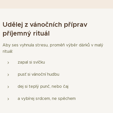
Udělej z vánočních příprav
příjemný rituál
Aby ses vyhnula stresu, proměň výběr dárků v malý
rituál:
zapal si svíčku
pusť si vánoční hudbu
dej si teplý punč, nebo čaj
a vybírej srdcem, ne spěchem