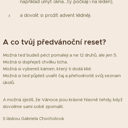
například umýt okna....ty počkají i na leden),
a dovolit si prožít advent klidněji.
A co tvůj předvánoční reset?
Možná teď budeš péct pomaleji a ne 12 druhů, ale jen 5.
Možná si dopřeješ chvilku ticha.
Možná si vybereš kámen, který ti dodá klid.
Možná si teď půjdeš uvařit čaj a přehodnotíš svůj seznam
úkolů.
A možná zjistíš, že Vánoce jsou krásné hlavně tehdy, když
dovolíme sami sobě zpomalit.
S láskou Gabriela Chocholová.