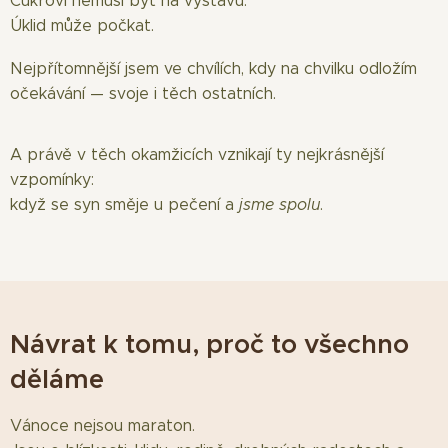
Cukroví nemusí být na výstavu.
Úklid může počkat.
Nejpřítomnější jsem ve chvílích, kdy na chvilku odložím
očekávání — svoje i těch ostatních.
A právě v těch okamžicích vznikají ty nejkrásnější
vzpomínky:
když se syn směje u pečení a
jsme spolu
.
Návrat k tomu, proč to všechno
děláme
Vánoce nejsou maraton.