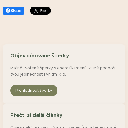
Share
Objev cínované šperky
Ručně tvořené šperky s energií kamenů, které podpoří
tvou jedinečnost i vnitřní klid.
Prohlédnout šperky
Přečti si další články
Objev další inspiraci, významy kamenů a příběhy ukryté