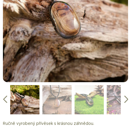
Přívěsek se záhnědou
Záhněda
záhněda unisex přívěsek
záhněda přívěsek
záhněda přívěsek pro muže
Ručně vyrobený přívěsek s krásnou záhnědou.
Cínované šperky