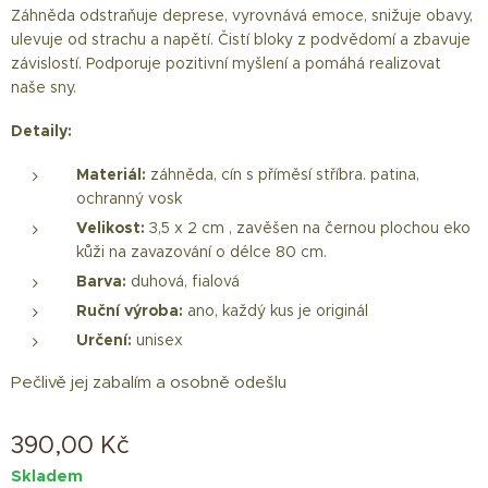
Záhněda odstraňuje deprese, vyrovnává emoce, snižuje obavy,
ulevuje od strachu a napětí. Čistí bloky z podvědomí a zbavuje
závislostí. Podporuje pozitivní myšlení a pomáhá realizovat
naše sny.
Detaily:
Materiál:
záhněda, cín s příměsí stříbra. patina,
ochranný vosk
Velikost:
3,5 x 2 cm , zavěšen na černou plochou eko
kůži na zavazování o délce 80 cm.
Barva:
duhová, fialová
Ruční výroba:
ano, každý kus je originál
Určení:
unisex
Pečlivě jej zabalím a osobně odešlu
390,00
Kč
Skladem