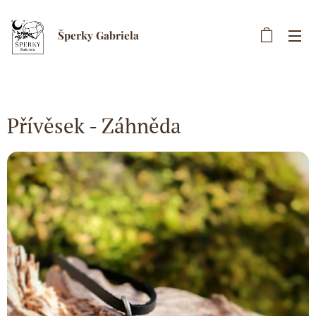
Šperky Gabriela
Přívěsek - Záhněda