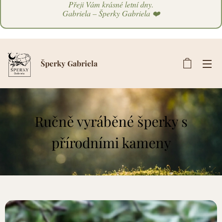
Přeji Vám krásné letní dny.
Gabriela – Šperky Gabriela ❤️
Šperky Gabriela
Ručně vyráběné šperky s
přírodními kameny