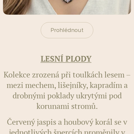
Prohlédnout
LESNÍ PLODY
Kolekce zrozená při toulkách lesem –
mezi mechem, lišejníky, kapradím a
drobnými poklady ukrytými pod
korunami stromů.
Červený jaspis a houbový korál se v
jednotlivých špercích proměnily v