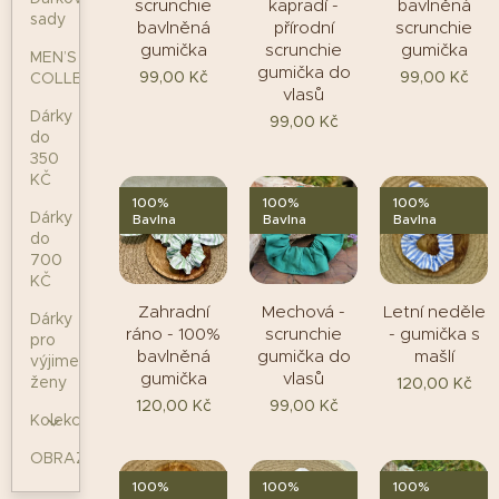
scrunchie
kapradí -
bavlněná
sady
bavlněná
přírodní
scrunchie
gumička
scrunchie
gumička
MEN’S
gumička do
99,00
Kč
99,00
Kč
COLLECTION
vlasů
Dárky
99,00
Kč
do
350
KČ
100%
100%
100%
Dárky
Bavlna
Bavlna
Bavlna
do
700
KČ
Zahradní
Mechová -
Letní neděle
Dárky
ráno - 100%
scrunchie
- gumička s
pro
bavlněná
gumička do
mašlí
výjimečné
gumička
vlasů
ženy
120,00
Kč
120,00
Kč
99,00
Kč
Kolekce
OBRAZY
100%
100%
100%