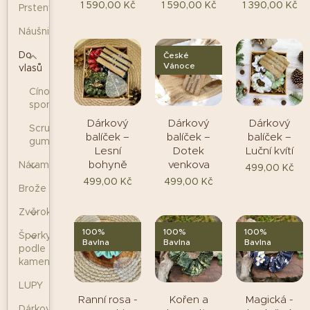
1 590,00
Kč
1 590,00
Kč
1 390,00
Kč
Prsteny
Náušnice
Do
České
Vánoce
vlasů
Cínované
spony
Dárkový
Dárkový
Dárkový
Scrunchie
balíček –
balíček –
balíček –
gumičky
Lesní
Dotek
Luční kvítí
bohyně
venkova
Náramky
499,00
Kč
499,00
Kč
499,00
Kč
Brože
Zvěrokruh
100%
100%
100%
Šperky
Bavlna
Bavlna
Bavlna
podle
kamenů
LUPY
Ranní rosa -
Kořen a
Magická -
Dárkové