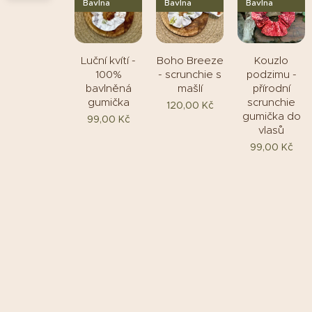
Bavlna
Bavlna
Bavlna
Luční kvítí -
Boho Breeze
Kouzlo
100%
- scrunchie s
podzimu -
bavlněná
mašlí
přírodní
gumička
scrunchie
120,00
Kč
gumička do
99,00
Kč
vlasů
99,00
Kč