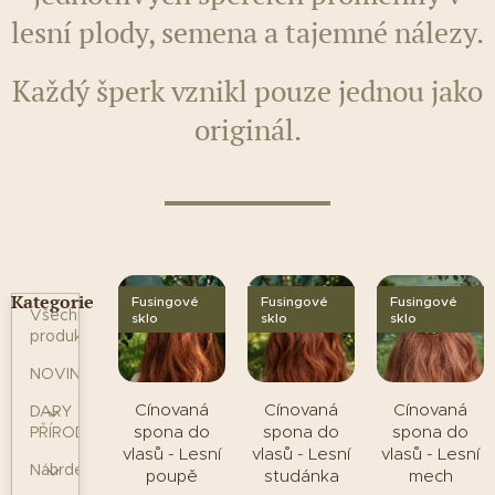
lesní plody, semena a tajemné nálezy.
Každý šperk vznikl pouze jednou jako
originál.
Kategorie
Fusingové
Fusingové
Fusingové
Všechny
sklo
sklo
sklo
produkty
NOVINKY
Cínovaná
Cínovaná
Cínovaná
DARY
spona do
spona do
spona do
PŘÍRODY
vlasů - Lesní
vlasů - Lesní
vlasů - Lesní
Náhrdelníky
poupě
studánka
mech