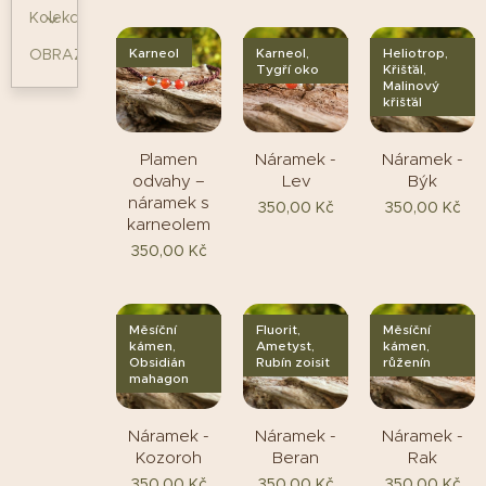
Kolekce
Karneol
Karneol,
Heliotrop,
OBRAZY
Tygří oko
Křišťál,
Malinový
křišťál
Plamen
Náramek -
Náramek -
odvahy –
Lev
Býk
náramek s
350,00
Kč
350,00
Kč
karneolem
350,00
Kč
Měsíční
Fluorit,
Měsíční
kámen,
Ametyst,
kámen,
Obsidián
Rubín zoisit
růženín
mahagon
Náramek -
Náramek -
Náramek -
Kozoroh
Beran
Rak
350,00
Kč
350,00
Kč
350,00
Kč