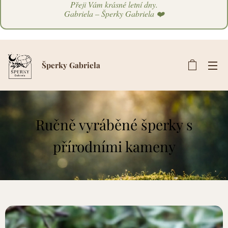
Přeji Vám krásné letní dny.
Gabriela – Šperky Gabriela ❤️
Šperky Gabriela
Ručně vyráběné šperky s
přírodními kameny