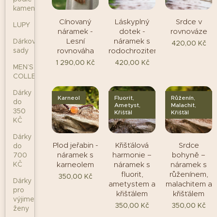
kamenů
Cínovaný
Láskyplný
Srdce v
LUPY
náramek -
dotek -
rovnováze
Lesní
náramek s
Dárkové
420,00
Kč
rovnováha
rodochrozitem
sady
1 290,00
Kč
420,00
Kč
MEN’S
COLLECTION
Dárky
Karneol
Fluorit,
Růženín,
do
Ametyst,
Malachit,
350
Křišťál
Křišťál
KČ
Dárky
Plod jeřabin -
Křišťálová
Srdce
do
náramek s
harmonie –
bohyně –
700
karneolem
náramek s
náramek s
KČ
fluorit,
růženínem,
350,00
Kč
Dárky
ametystem a
malachitem a
pro
křišťálem
křišťálem
výjimečné
350,00
Kč
350,00
Kč
ženy