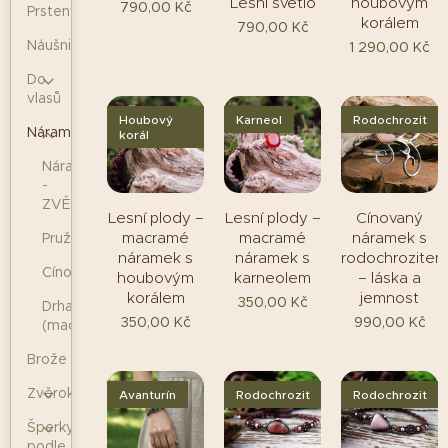
Lesní světlo
houbovým
790,00
Kč
Prsteny
korálem
790,00
Kč
Náušnice
1 290,00
Kč
Do
vlasů
Houbový
Karneol
Rodochrozit
Náramky
korál
Náramky
-
ZVĚROKRUH
Lesní plody –
Lesní plody –
Cínovaný
macramé
macramé
náramek s
Pružné
náramek s
náramek s
rodochrozite
Cínované
houbovým
karneolem
– láska a
korálem
jemnost
350,00
Kč
Drhané
350,00
Kč
990,00
Kč
(macramé)
Brože
Zvěrokruh
Avanturín
Rodochrozit
Rodochrozit
Šperky
podle