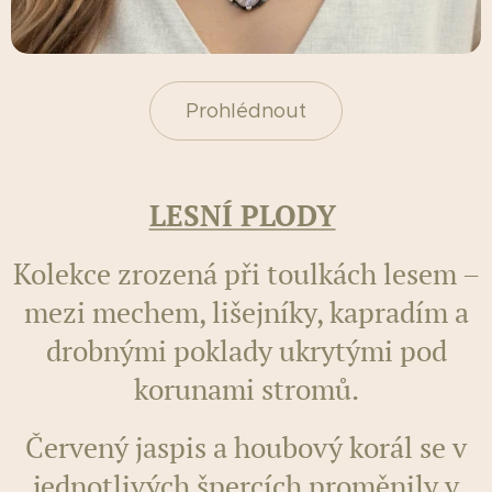
Prohlédnout
LESNÍ PLODY
Kolekce zrozená při toulkách lesem –
mezi mechem, lišejníky, kapradím a
drobnými poklady ukrytými pod
korunami stromů.
Červený jaspis a houbový korál se v
jednotlivých špercích proměnily v