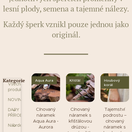
lesní plody, semena a tajemné nálezy.
Každý šperk vznikl pouze jednou jako
originál.
Kategorie
Aqua Aura
Křišťál
Houbový
Všechny
korál
produkty
NOVINKY
Cínovaný
Cínovaný
Tajemství
DARY
náramek
náramek s
podrostu –
PŘÍRODY
Aqua Aura -
křišťálovou
cínovaný
Náhrdelníky
Aurora
drúzou -
náramek s