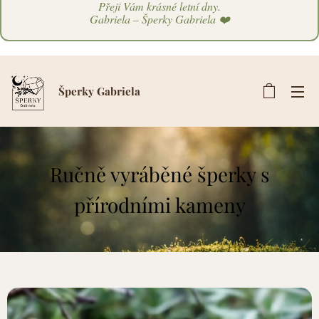
Přeji Vám krásné letní dny.
Gabriela – Šperky Gabriela ❤️
Šperky Gabriela
Ručně vyráběné šperky s
přírodními kameny