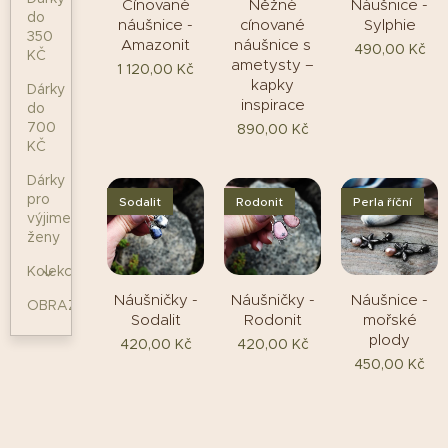
Cínované
Něžné
Náušnice -
do
náušnice -
cínované
Sylphie
350
Amazonit
náušnice s
490,00
Kč
KČ
ametysty –
1 120,00
Kč
kapky
Dárky
inspirace
do
700
890,00
Kč
KČ
Dárky
pro
Sodalit
Rodonit
Perla říční
výjimečné
ženy
Kolekce
Náušničky -
Náušničky -
Náušnice -
OBRAZY
Sodalit
Rodonit
mořské
plody
420,00
Kč
420,00
Kč
450,00
Kč