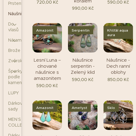
korálem
720,00
Kč
590,00
Kč
Prsteny
990,00
Kč
Náušnice
Do
vlasů
Amazonit
Serpentin
Křišťál aqua
aura
Náramky
Brože
Lesní Luna –
Náušnice
Náušnice -
Zvěrokruh
cínované
serpentin -
Dech ranní
Šperky
náušnice s
Zelený klid
oblohy
podle
amazonitem
590,00
Kč
850,00
Kč
kamenů
590,00
Kč
LUPY
Dárkové
Amazonit
Ametyst
Sklo
sady
MEN’S
COLLECTION
Dárky