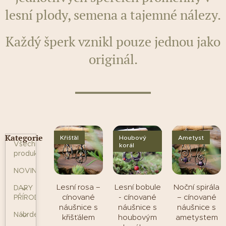
lesní plody, semena a tajemné nálezy.
Každý šperk vznikl pouze jednou jako
originál.
Kategorie
Křišťál
Houbový
Ametyst
Všechny
korál
produkty
NOVINKY
Lesní rosa –
Lesní bobule
Noční spirála
DARY
cínované
- cínované
– cínované
PŘÍRODY
náušnice s
náušnice s
náušnice s
Náhrdelníky
křišťálem
houbovým
ametystem