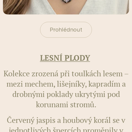
Prohlédnout
LESNÍ PLODY
Kolekce zrozená při toulkách lesem –
mezi mechem, lišejníky, kapradím a
drobnými poklady ukrytými pod
korunami stromů.
Červený jaspis a houbový korál se v
jednotlivých špercích proměnily v