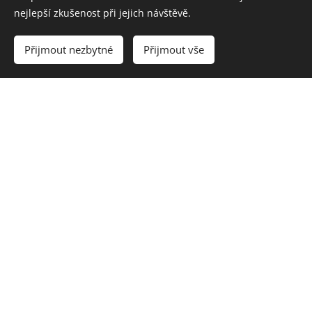
nejlepší zkušenost při jejich návštěvě.
Přijmout nezbytné
Přijmout vše